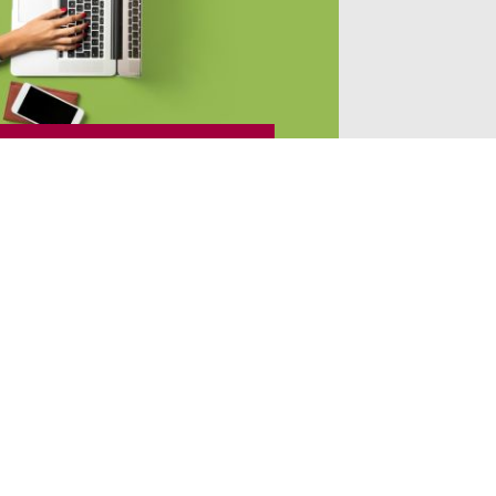
15 / 04 / 26
Neuer Datensatz mit
Einzelinterviews und
Familiengesprächen zu
Religiosität in
Ostdeutschland
WEITERLESEN …