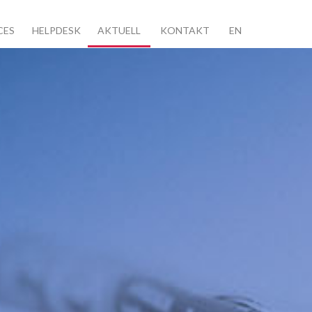
CES
HELPDESK
AKTUELL
KONTAKT
EN