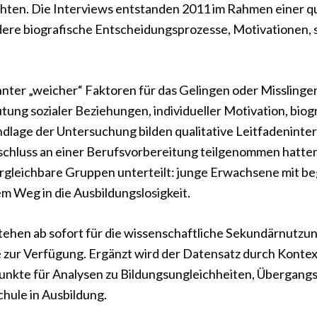
chten. Die Interviews entstanden 2011 im Rahmen einer q
re biografische Entscheidungsprozesse, Motivationen, s
nter „weicher“ Faktoren für das Gelingen oder Misslinge
ung sozialer Beziehungen, individueller Motivation, biog
lage der Untersuchung bilden qualitative Leitfadeninte
schluss an einer Berufsvorbereitung teilgenommen hatte
rgleichbare Gruppen unterteilt: junge Erwachsene mit 
 Weg in die Ausbildungslosigkeit.
ehen ab sofort für die wissenschaftliche Sekundärnutzung s
e zur Verfügung. Ergänzt wird der Datensatz durch Konte
punkte für Analysen zu Bildungsungleichheiten, Übergan
hule in Ausbildung.