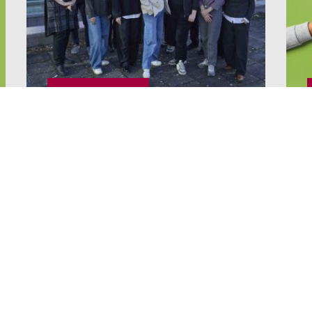
06 / 05 / 26
Arbeiten von Qualiservice im
FID Gender gestartet
WEITERLESEN …