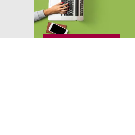
13 / 05 / 26
Neuer Datensatz mit
Interviews zu Wegen in
Ausbildung und
Ausbildungslosigkeit
WEITERLESEN …