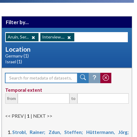
Filter by...
Aruin, Ser...
Interview....
Location
(1)
Germany
(1)
Israel
Temporal extent
from
to
<< PREV |
1
| NEXT >>
Strobl, Rainer; Zdun, Steffen; Hüttermann, Jörg;