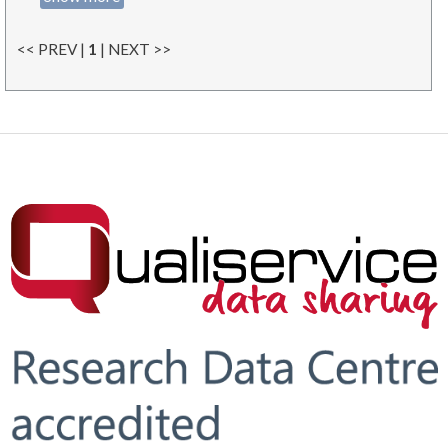
<< PREV |
1
| NEXT >>