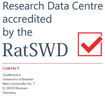
CONTACT
Qualiservice
University of Bremen
Mary-Somerville-Str. 7
D-28359 Bremen
Germany